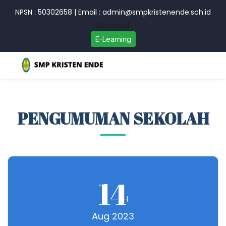
NPSN : 50302658
|
Email : admin@smpkristenende.sch.id
Webmail
E-Learning
PENGUMUMAN SEKOLAH
14
Aug 2023