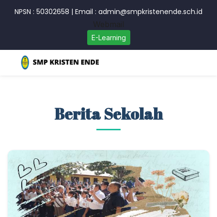
NPSN : 50302658
|
Email : admin@smpkristenende.sch.id
Webmail
E-Learning
Berita Sekolah